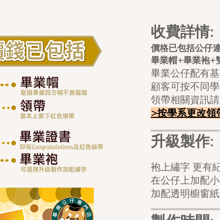
收費詳情:
價格已包括公仔
畢業帽+畢業袍+
畢業公仔配有基
顧客可按不同學
領帶相關資訊請
>按學系更改領
升級製作:
袍上繡字 
在公仔上加配
加配透明