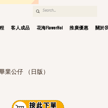
程
客人成品
花海FlowerHoi
推廣優惠
關於
迪畢業公仔 （日版）