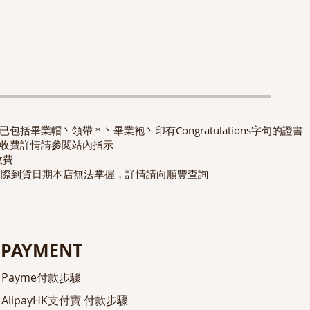
包括畢業帽丶領帶＊丶畢業袍丶印有Congratulations字句的證書
收費詳情請參閱站內指示
收費
實際到貨日期本店無法掌握，詳情請向順豐查詢
PAYMENT
Payme付款步驟
AlipayHK
支付寶
付款步驟