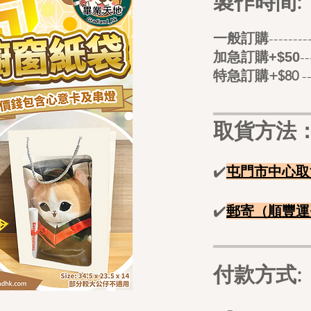
製作時間:
​
一般訂購
-----
-
加急訂購+$50
特急訂購+$80
-
取貨方法
✔️
屯門市中心取
✔️
郵寄（順豐
運
付款方式: