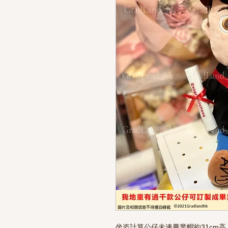
坐姿計算公仔未連畢業帽約31cm高