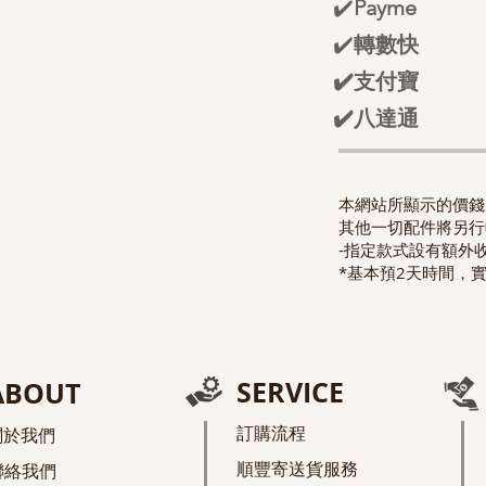
✔️
Payme
✔️
轉數快
✔️支付寶
✔️八達通
本網站所顯示的價錢已
其他一切配件將另行
-指定款式設有額外
*基本預2天時間，
SERVICE
ABOUT
訂購流程
關於我們
順豐寄送貨服務
聯絡我們