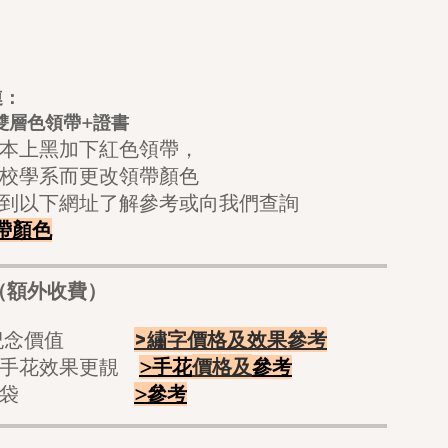
連：
雙層色領帶+證
書
本上黑加下紅色領帶，
校學系而更改領帶顏色
到以下網址了解參考或向我們查詢
帶顏色
（額外收費）
>繡字價格及效果參考
更有紀念價值
價格及
小手花效果更靚
>手花
參考
櫥窗紙袋
>
參考