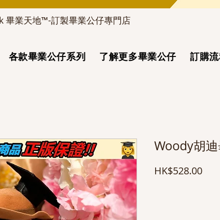
d_hk 畢業天地™-訂製畢業公仔專門店
各款畢業公仔系列
了解更多畢業公仔
訂購流
Woody胡
價
HK$528.00
格