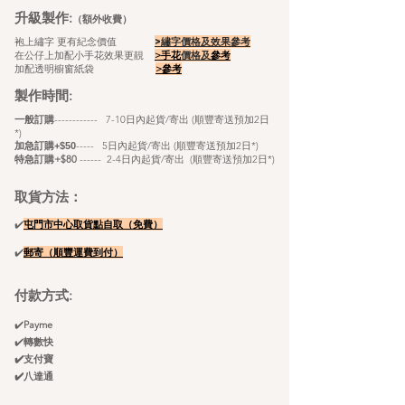
升級製作:
（額外收費）
袍上繡字 更有紀念價值
>繡字價格及效果參考
在公仔上加配小手花效果更靚
>手花
價格及
參考
加配透明櫥窗紙袋
>
參考
製作時間:
​
一般訂購
------------ 7-10日內起貨/寄出 (順豐寄送預加2日
*)
----- 5
日內起貨/寄出 (順豐寄送預加2日*)
加急訂購+$50
特急訂購+$80
------ 2-4日內起貨/寄出 (順豐寄送
預
加2日*)
取貨方法：
✔️
屯門市中心取貨點自
取（免費）
✔️
郵寄（順豐
運
​費
到付）
付款方式:
✔️
Payme
✔️
轉數快
✔️支付寶
✔️八達通