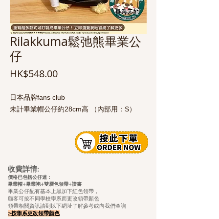
Rilakkuma鬆弛熊畢業公
仔
價
HK$548.00
格
日本品牌fans club
未計畢業帽公仔約28cm高 （內部用：S）
收費詳情:
價格已包括公仔連：
畢業帽+畢業袍+雙層色領帶+證
書
畢業公仔配有基本上黑加下紅色領帶，
顧客可按不同學校學系而更改領帶顏色
領帶相關資訊請到以下網址了解參考或向我們查詢
>按學系更改領帶顏色