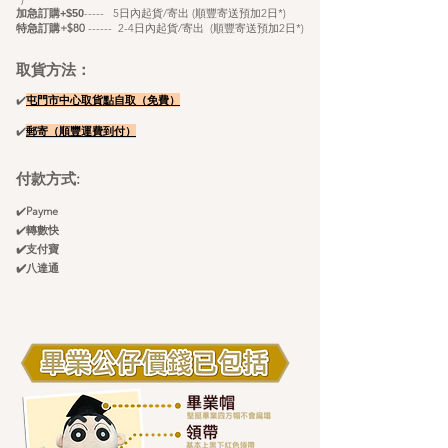
----- 5
日內起貨/寄出 (順豐寄送預加2日*)
加急訂購+$50
特急訂購+$80
------ 2-4日內起貨/寄出 (順豐寄送
預
加2日*)
取貨方法：
✔️
屯門市中心取貨點自
取（免費）
✔️
郵寄（順豐
運
​費
到付）
付款方式:
✔️
Payme
✔️
轉數快
✔️支付寶
✔️八達通