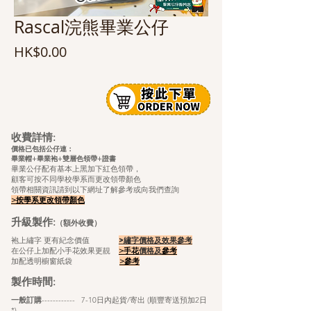
Rascal浣熊畢業公仔
價
HK$0.00
格
收費詳情:
價格已包括公仔連：
畢業帽+畢業袍+雙層色領帶+證
書
畢業公仔配有基本上黑加下紅色領帶，
顧客可按不同學校學系而更改領帶顏色
領帶相關資訊請到以下網址了解參考或向我們查詢
>按學系更改領帶顏色
升級製作:
（額外收費）
袍上繡字 更有紀念價值
>繡字價格及效果參考
在公仔上加配小手花效果更靚
>手花
價格及
參考
加配透明櫥窗紙袋
>
參考
製作時間:
​
一般訂購
------------ 7-10日內起貨/寄出 (順豐寄送預加2日
*)