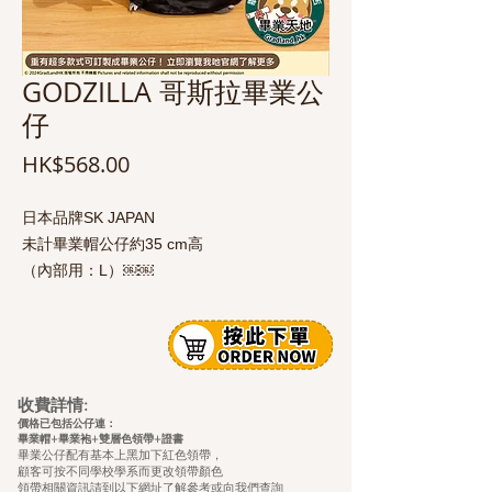
GODZILLA 哥斯拉畢業公
仔
價
HK$568.00
格
日本品牌SK JAPAN
未計畢業帽公仔約35 cm高
（內部用：L）￼￼
收費詳情:
價格已包括公仔連：
畢業帽+畢業袍+雙層色領帶+證
書
畢業公仔配有基本上黑加下紅色領帶，
顧客可按不同學校學系而更改領帶顏色
領帶相關資訊請到以下網址了解參考或向我們查詢