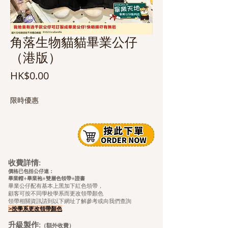
角落生物貓貓畢業公仔
（港版）
價
HK$0.00
格
限時優惠
收費詳情:
價格已包括公仔連：
畢業帽+畢業袍+雙層色領帶+證
書
畢業公仔配有基本上黑加下紅色領帶，
顧客可按不同學校學系而更改領帶顏色
領帶相關資訊請到以下網址了解參考或向我們查詢
>按學系更改領帶顏色
升級製作:
（額外收費）