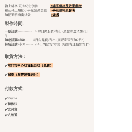
袍上繡字 更有紀念價值
>繡字價格及效果參考
在公仔上加配小手花效果更靚
>手花
價格及
參考
加配透明櫥窗紙袋
>
參考
製作時間:
​
一般訂購
------------ 7-10日內起貨/寄出 (順豐寄送預加2日
*)
----- 5
日內起貨/寄出 (順豐寄送預加2日*)
加急訂購+$50
特急訂購+$80
------ 2-4日內起貨/寄出 (順豐寄送
預
加2日*)
取貨方法：
✔️
屯門市中心取貨點自
取（免費）
✔️
郵寄（順豐
運
​費
到付）
付款方式:
✔️
Payme
✔️
轉數快
✔️支付寶
✔️八達通