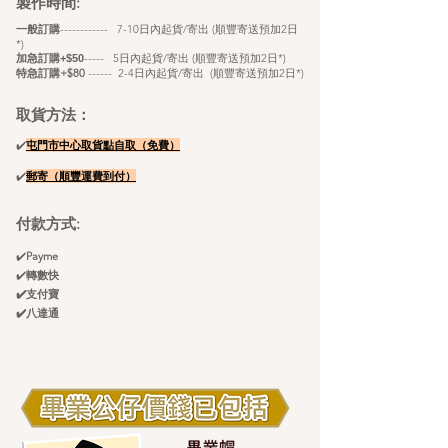
製作時間:
​
一般訂購
------------ 7-10日內起貨/寄出 (順豐寄送預加2日
*)
----- 5
日內起貨/寄出 (順豐寄送預加2日*)
加急訂購+$50
特急訂購+$80
------ 2-4日內起貨/寄出 (順豐寄送
預
加2日*)
取貨方法：
✔️
屯門市中心取貨點自
取（免費）
✔️
郵寄（順豐
運
​費
到付）
付款方式:
✔️
Payme
✔️
轉數快
✔️支付寶
✔️八達通