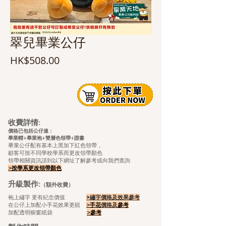
翠兒畢業公仔
價
HK$508.00
格
收費詳情:
價格已包括公仔連：
畢業帽+畢業袍+雙層色領帶+證
書
畢業公仔配有基本上黑加下紅色領帶，
顧客可按不同學校學系而更改領帶顏色
領帶相關資訊請到以下網址了解參考或向我們查詢
>按學系更改領帶顏色
升級製作:
（額外收費）
袍上繡字 更有紀念價值
>繡字價格及效果參考
在公仔上加配小手花效果更靚
>手花
價格及
參考
加配透明櫥窗紙袋
>
參考