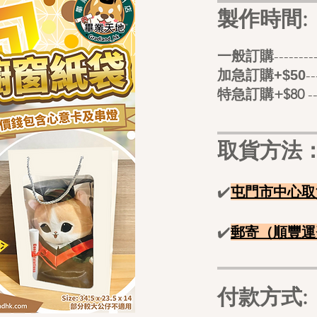
製作時間:
​
一般訂購
-----
-
加急訂購+$50
特急訂購+$80
-
取貨方法
✔️
屯門市中心取
✔️
郵寄（順豐
運
付款方式: