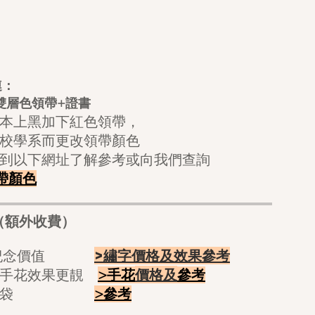
連：
雙層色領帶+證
書
本上黑加下紅色領帶，
校學系而更改領帶顏色
到以下網址了解參考或向我們查詢
帶顏色
（額外收費）
>繡字價格及效果參考
更有紀念價值
價格及
小手花效果更靚
>手花
參考
櫥窗紙袋
>
參考