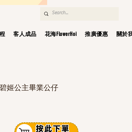
程
客人成品
花海FlowerHoi
推廣優惠
關於
 碧姬公主畢業公仔