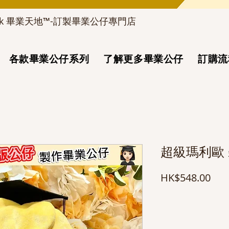
d_hk 畢業天地™-訂製畢業公仔專門店
各款畢業公仔系列
了解更多畢業公仔
訂購流
超級瑪利歐
價
HK$548.00
格