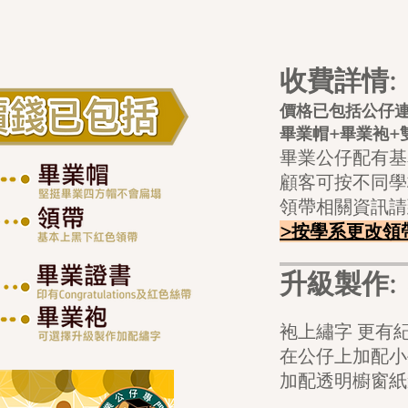
收費詳情:
價格已包括公仔
畢業帽+畢業袍+
畢業公仔配有基
顧客可按不同學
領帶相關資訊請
>按學系更改領
升級製作:
袍上繡字 
在公仔上加配
加配透明