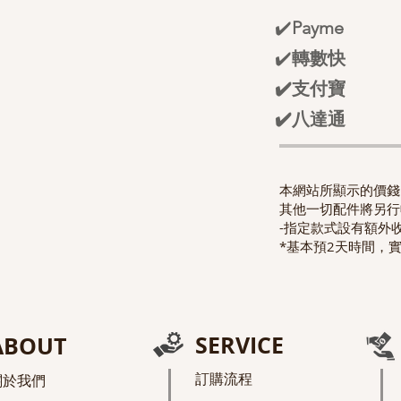
✔️
Payme
✔️
轉數快
✔️支付寶
✔️八達通
本網站所顯示的價錢已
其他一切配件將另行
-指定款式設有額外
*基本預2天時間，
SERVICE
ABOUT
訂購流程
關於我們