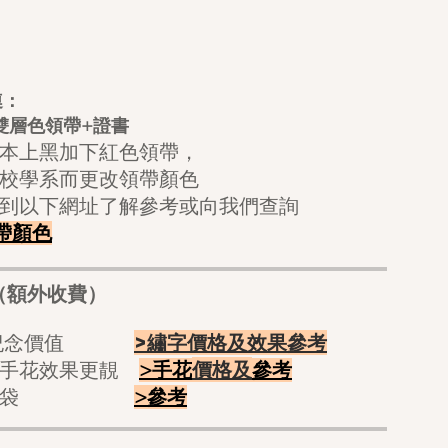
連：
雙層色領帶+證
書
本上黑加下紅色領帶，
校學系而更改領帶顏色
到以下網址了解參考或向我們查詢
帶顏色
（額外收費）
>繡字價格及效果參考
更有紀念價值
價格及
小手花效果更靚
>手花
參考
櫥窗紙袋
>
參考