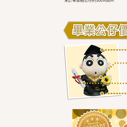
未計畢業帽公仔約30cm高￼