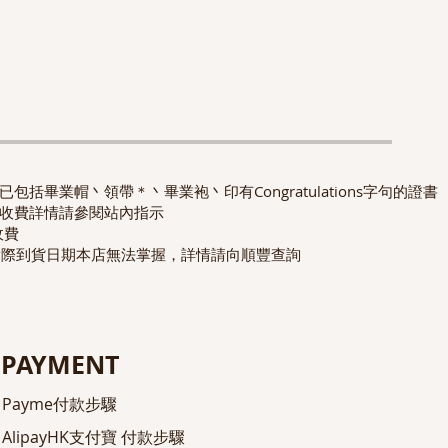
包括畢業帽丶領帶＊丶畢業袍丶印有Congratulations字句的證書
收費詳情請參閱站內指示
收費
實際到貨日期本店無法掌握，詳情請向順豐查詢
PAYMENT
Payme付款步驟
AlipayHK
支付寶
付款步驟