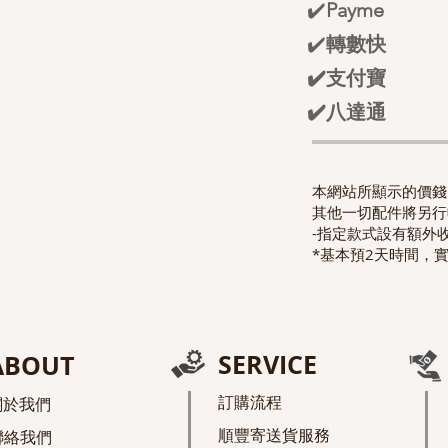
✔️
Payme
✔️
轉數快
✔️支付寶
✔️八達通
本網站所顯示的價錢已
其他一切配件將另行
-指定款式設有額外
*基本預2天時間，
SERVICE
ABOUT
訂購流程
關於我們
順豐寄送貨服務
聯絡我們