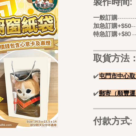
製作時間:
​
一般訂購
-----
-
加急訂購+$50
特急訂購+$80
-
取貨方法
✔️
屯門市中心取
✔️
郵寄（順豐
運
付款方式: