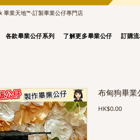
d_hk 畢業天地™-訂製畢業公仔專門店
各款畢業公仔系列
了解更多畢業公仔
訂購流
布甸狗畢業公
價
HK$0.00
格