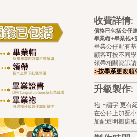
收費詳情:
價格已包括公仔
畢業帽+畢業袍+
畢業公仔配有基
顧客可按不同學
領帶相關資訊請
>按學系更改領
升級製作:
袍上繡字 
在公仔上加配
加配透明