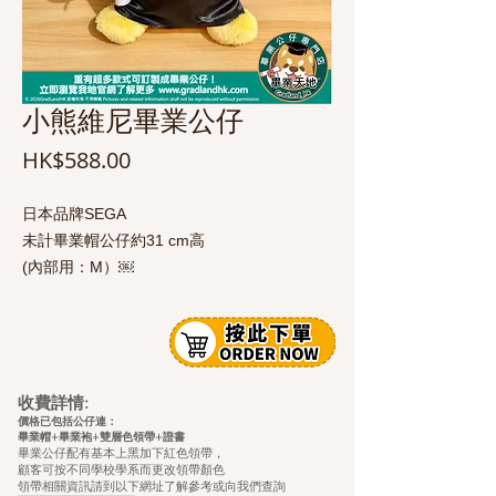
小熊維尼畢業公仔
價
HK$588.00
格
日本品牌SEGA
未計畢業帽公仔約31 cm高
(內部用：M）￼
收費詳情:
價格已包括公仔連：
畢業帽+畢業袍+雙層色領帶+證
書
畢業公仔配有基本上黑加下紅色領帶，
顧客可按不同學校學系而更改領帶顏色
領帶相關資訊請到以下網址了解參考或向我們查詢