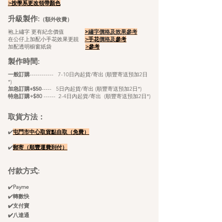
>按學系更改領帶顏色
升級製作:
（額外收費）
袍上繡字 更有紀念價值
>繡字價格及效果參考
在公仔上加配小手花效果更靚
>手花
價格及
參考
加配透明櫥窗紙袋
>
參考
製作時間:
​
一般訂購
------------ 7-10日內起貨/寄出 (順豐寄送預加2日
*)
----- 5
日內起貨/寄出 (順豐寄送預加2日*)
加急訂購+$50
特急訂購+$80
------ 2-4日內起貨/寄出 (順豐寄送
預
加2日*)
取貨方法：
✔️
屯門市中心取貨點自
取（免費）
✔️
郵寄（順豐
運
​費
到付）
付款方式:
✔️
Payme
✔️
轉數快
✔️支付寶
✔️八達通