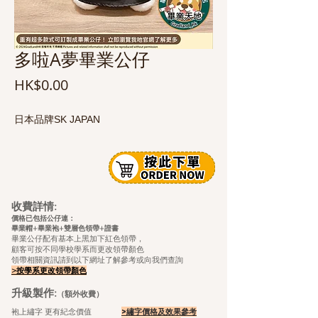
多啦A夢畢業公仔
價
HK$0.00
格
日本品牌SK JAPAN
收費詳情:
價格已包括公仔連：
畢業帽+畢業袍+雙層色領帶+證
書
畢業公仔配有基本上黑加下紅色領帶，
顧客可按不同學校學系而更改領帶顏色
領帶相關資訊請到以下網址了解參考或向我們查詢
>按學系更改領帶顏色
升級製作:
（額外收費）
袍上繡字 更有紀念價值
>繡字價格及效果參考