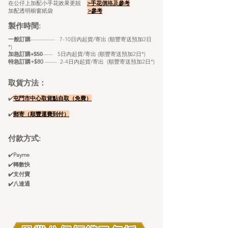
在公仔上加配小手花效果更靚
>手花
價格及
參考
加配透明櫥窗紙袋
>
參考
製作時間:
​
一般訂購
------------ 7-10日內起貨/寄出 (順豐寄送預加2日
*)
----- 5
日內起貨/寄出 (順豐寄送預加2日*)
加急訂購+$50
特急訂購+$80
------ 2-4日內起貨/寄出 (順豐寄送
預
加2日*)
取貨方法：
✔️
屯門市中心取貨點自
取（免費）
✔️
郵寄（順豐
運
​費
到付）
付款方式:
✔️
Payme
✔️
轉數快
✔️支付寶
✔️八達通