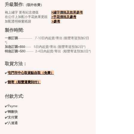
升級製作:
（額外收費）
袍上繡字 更有紀念價值
>繡字價格及效果參考
在公仔上加配小手花效果更靚
>手花
價格及
參考
加配透明櫥窗紙袋
>
參考
製作時間:
​
一般訂購
------------ 7-10日內起貨/寄出 (順豐寄送預加2日
*)
----- 5
日內起貨/寄出 (順豐寄送預加2日*)
加急訂購+$50
特急訂購+$80
------ 2-4日內起貨/寄出 (順豐寄送
預
加2日*)
取貨方法：
✔️
屯門市中心取貨點自
取（免費）
✔️
郵寄（順豐
運
​費
到付）
付款方式:
✔️
Payme
✔️
轉數快
✔️支付寶
✔️八達通