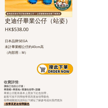
史迪仔畢業公仔（站姿）
價
HK$538.00
格
日本品牌SEGA
未計畢業帽公仔約40cm高
（內部用：M）
收費詳情:
價格已包括公仔連：
畢業帽+畢業袍+雙層色領帶+證
書
畢業公仔配有基本上黑加下紅色領帶，
顧客可按不同學校學系而更改領帶顏色
領帶相關資訊請到以下網址了解參考或向我們查詢
>按學系更改領帶顏色